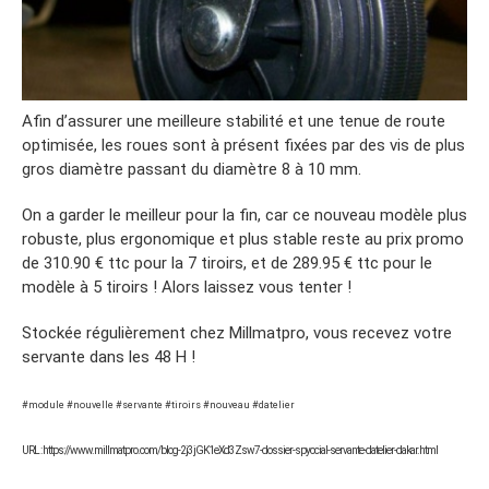
Afin d’assurer une meilleure stabilité et une tenue de route
optimisée, les roues sont à présent fixées par des vis de plus
gros diamètre passant du diamètre 8 à 10 mm.
On a garder le meilleur pour la fin, car ce nouveau modèle plus
robuste, plus ergonomique et plus stable reste au prix promo
de 310.90 € ttc pour la 7 tiroirs, et de 289.95 € ttc pour le
modèle à 5 tiroirs ! Alors laissez vous tenter !
Stockée régulièrement chez Millmatpro, vous recevez votre
servante dans les 48 H !
#module #nouvelle #servante #tiroirs #nouveau #datelier
URL : https://www.millmatpro.com/blog-2j3jGK1eXd3Zsw7-dossier-spyocial-servante-datelier-dakar.html