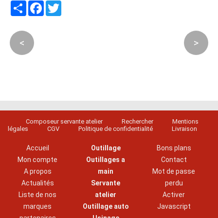
Partager
Facebook
Twitter
<
>
Composeur servante atelier
Rechercher
Mentions
légales
CGV
Politique de confidentialité
Livraison
Accueil
Outillage
Bons plans
Mon compte
Outillages a
Contact
A propos
main
Mot de passe
Actualités
Servante
perdu
Liste de nos
atelier
Activer
marques
Outillage auto
Javascript