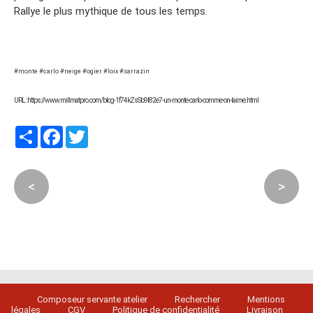
Rallye le plus mythique de tous les temps.
#monte #carlo #neige #ogier #loix #sarrazin
URL : https://www.millmatpro.com/blog-1f74kZsSb9l82e7-un-monte-carlo-comme-on-laime.html
Partager
Facebook
Twitter
<
>
Composeur servante atelier
Rechercher
Mentions
légales
CGV
Politique de confidentialité
Livraison