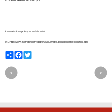
#harnais #coupe #cynture #sécurité
URL : https://www.millmatpro.com/blog-0y5xZI17oyyeLYL-le-coupe-ceinture-obligatoire.html
Partager
Facebook
Twitter
<
>