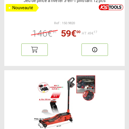
Jeu de pince à riveter 3-en-1 pivotant 12 pcs
Nouveauté
Ref : 150.9820
146€
59€
91
00
17
HT:49€