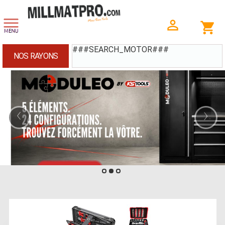
###SEARCH_MOTOR###
NOS RAYONS
‹
›