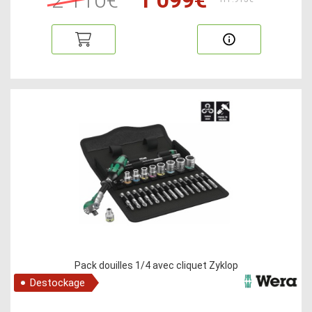
Pack douilles 1/4 avec cliquet Zyklop
Destockage