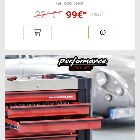
Ref : 05004016001
221€
99€
18
00
50
HT:82€