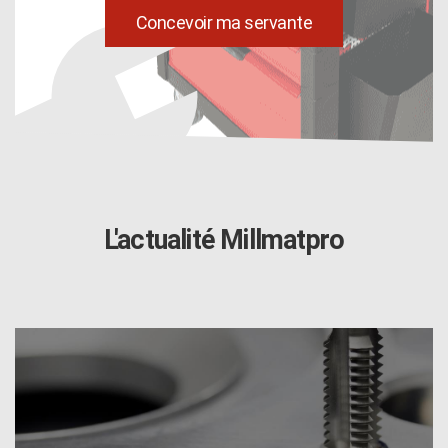
uild
Concevoir ma servante
L'actualité Millmatpro