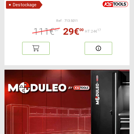
Destockage
Ref : 713.5011
111€
29€
67
00
17
HT:24€