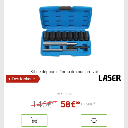
Kit de dépose d écrou de roue antivol
Destockage
Ref : 6972
146€
58€
87
00
33
HT:48€