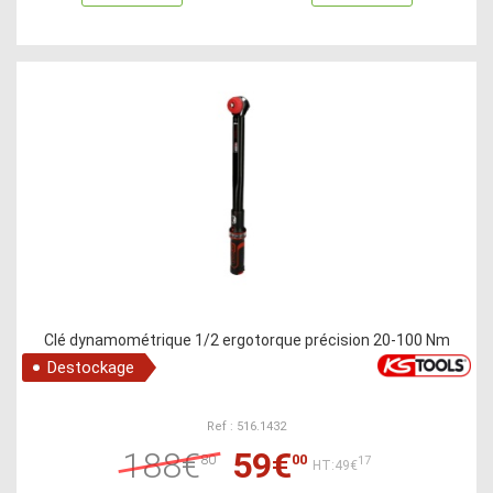
Clé dynamométrique 1/2 ergotorque précision 20-100 Nm
Destockage
Ref : 516.1432
188€
59€
80
00
17
HT:49€