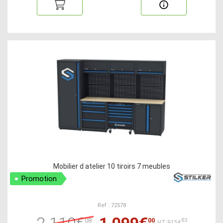
Mobilier d atelier 10 tiroirs 7 meubles
Promotion
Ref : 72578
2 110€
1 099€
08
00
83
HT:915€