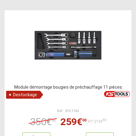
Module démontage bougies de préchauffage 11 pièces
Destockage
Ref : 815.1165
350€
259€
82
00
83
HT:215€