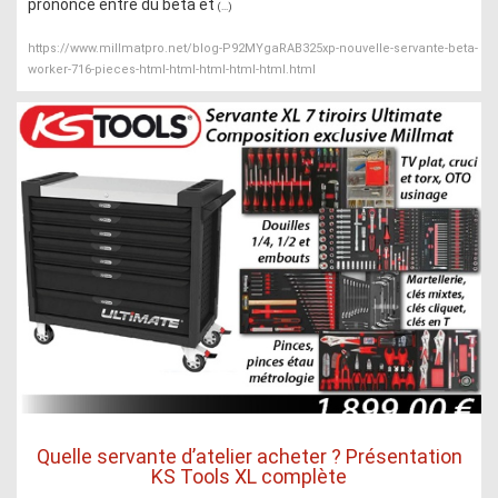
prononcé entre du beta et
(...)
https://www.millmatpro.net/blog-P92MYgaRAB325xp-nouvelle-servante-beta-
worker-716-pieces-html-html-html-html-html.html
Quelle servante d’atelier acheter ? Présentation
KS Tools XL complète