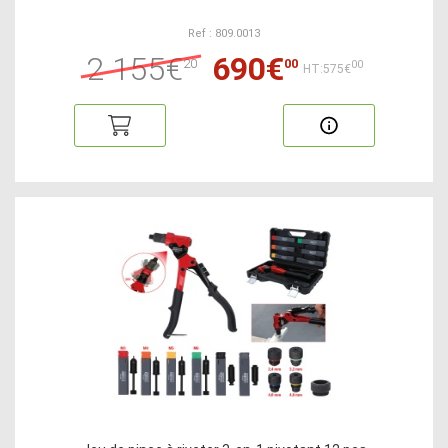
Ref : 809.0013
2 155€
690€
20
00
00
HT:575€