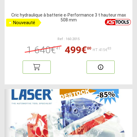
Cric hydraulique à batterie e-Performance 3 t hauteur max
508 mm
Nouveauté
Ref : 160.2015
1 640€
499€
41
00
83
HT:415€