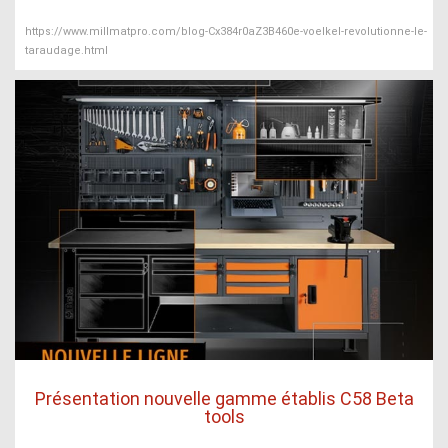
https://www.millmatpro.com/blog-Cx384r0aZ3B460e-voelkel-revolutionne-le-
taraudage.html
Présentation nouvelle gamme établis C58 Beta
tools