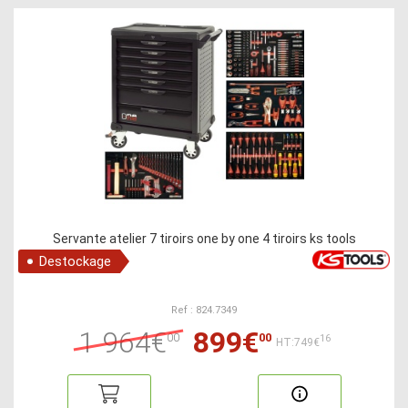
Servante atelier 7 tiroirs one by one 4 tiroirs ks tools
Destockage
Ref : 824.7349
1 964€
899€
00
00
16
HT:749€