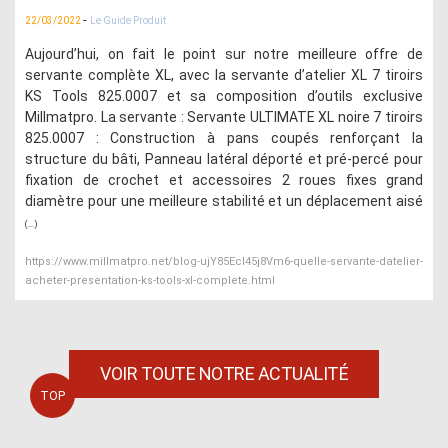
-
22/03/2022
Le Guide Produit
Aujourd’hui, on fait le point sur notre meilleure offre de
servante complète XL, avec la servante d’atelier XL 7 tiroirs
KS Tools 825.0007 et sa composition d’outils exclusive
Millmatpro. La servante : Servante ULTIMATE XL noire 7 tiroirs
825.0007 : Construction à pans coupés renforçant la
structure du bâti, Panneau latéral déporté et pré-percé pour
fixation de crochet et accessoires 2 roues fixes grand
diamètre pour une meilleure stabilité et un déplacement aisé
(...)
https://www.millmatpro.net/blog-ujY85EcI45j8Vm6-quelle-servante-datelier-
acheter-presentation-ks-tools-xl-complete.html
VOIR TOUTE NOTRE ACTUALITÉ
TOP