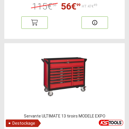
115€
56€
53
99
49
HT:47€
Servante ULTIMATE 13 tiroirs MODELE EXPO
Destockage