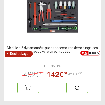
Module clé dynamométrique et accessoires démontage des
roues version competition
Destockage
Ref : 815.1195
482€
142€
90
00
33
HT:118€