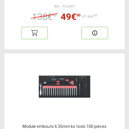
Ref : 713.2011
138€
49€
43
00
83
HT:40€
Module embouts 6.35mm ks tools 100 pièces