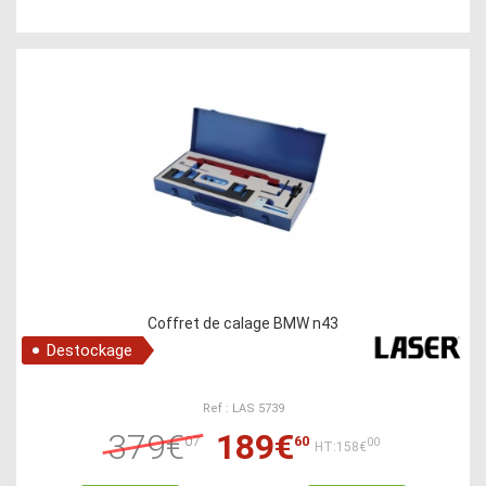
Coffret de calage BMW n43
Destockage
Ref : LAS 5739
379€
189€
07
60
00
HT:158€