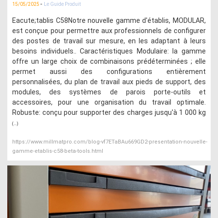
-
15/05/2025
Le Guide Produit
Eacute;tablis C58Notre nouvelle gamme d'établis, MODULAR,
est conçue pour permettre aux professionnels de configurer
des postes de travail sur mesure, en les adaptant à leurs
besoins individuels.. Caractéristiques Modulaire: la gamme
offre un large choix de combinaisons prédéterminées ; elle
permet aussi des configurations entièrement
personnalisées, du plan de travail aux pieds de support, des
modules, des systèmes de parois porte-outils et
accessoires, pour une organisation du travail optimale.
Robuste: conçu pour supporter des charges jusqu'à 1 000 kg
(...)
https://www.millmatpro.com/blog-vf7ETaBAu669GD2-presentation-nouvelle-
gamme-etablis-c58-beta-tools.html