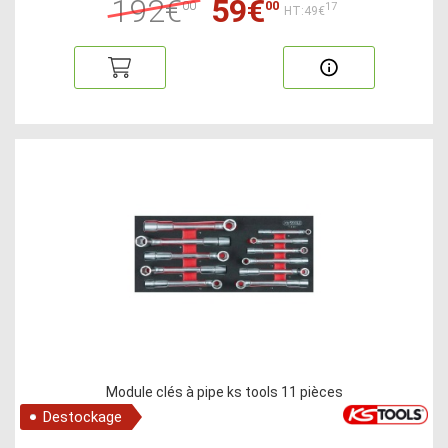
192€
59€
00
00
17
HT:49€
Module clés à pipe ks tools 11 pièces
Destockage