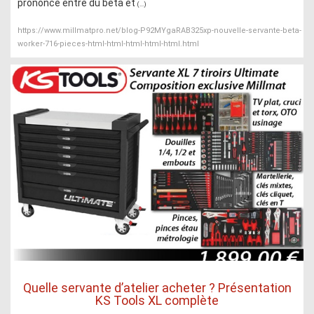
prononcé entre du beta et
(...)
https://www.millmatpro.net/blog-P92MYgaRAB325xp-nouvelle-servante-beta-
worker-716-pieces-html-html-html-html-html.html
Quelle servante d’atelier acheter ? Présentation
KS Tools XL complète