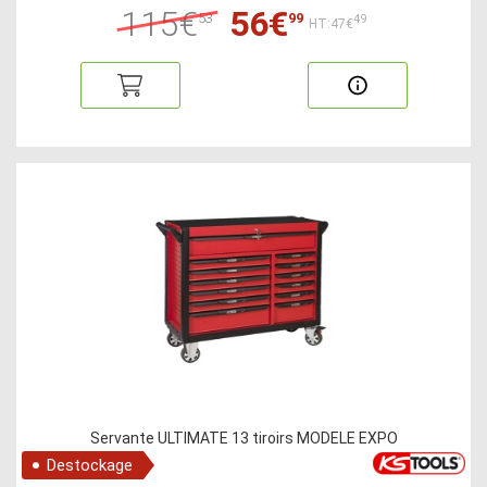
115€
56€
53
99
49
HT:47€
Servante ULTIMATE 13 tiroirs MODELE EXPO
Destockage