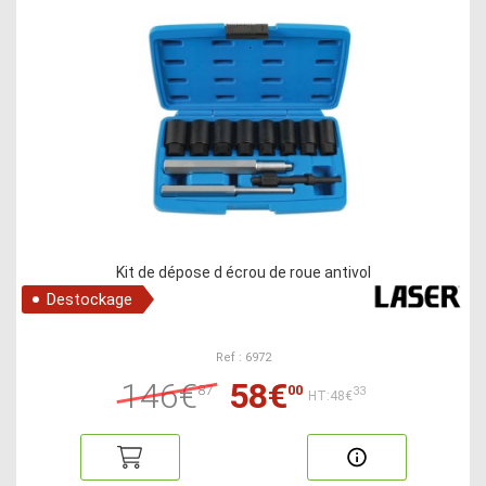
Kit de dépose d écrou de roue antivol
Destockage
Ref : 6972
146€
58€
87
00
33
HT:48€