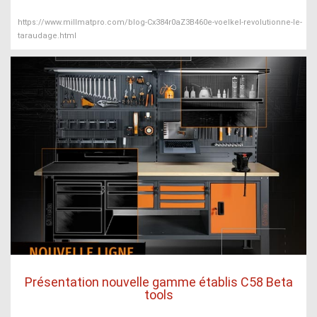
https://www.millmatpro.com/blog-Cx384r0aZ3B460e-voelkel-revolutionne-le-
taraudage.html
Présentation nouvelle gamme établis C58 Beta
tools