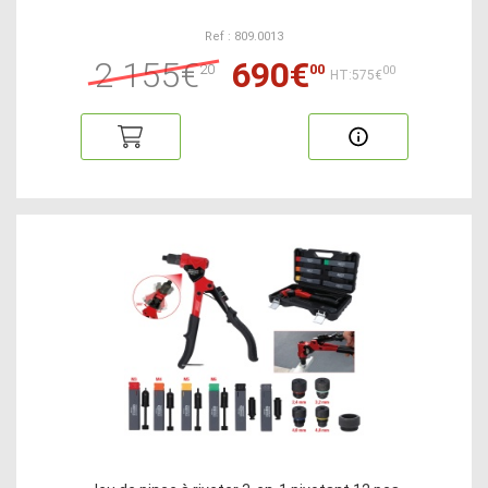
Ref : 809.0013
2 155€
690€
20
00
00
HT:575€