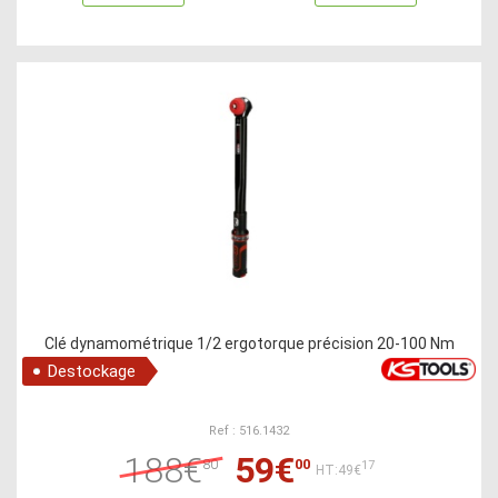
Clé dynamométrique 1/2 ergotorque précision 20-100 Nm
Destockage
Ref : 516.1432
188€
59€
80
00
17
HT:49€