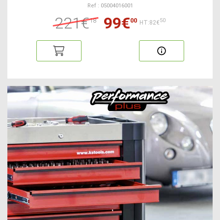
Ref : 05004016001
221€
99€
18
00
50
HT:82€