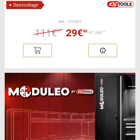
Destockage
Ref : 713.5011
111€
29€
67
00
17
HT:24€