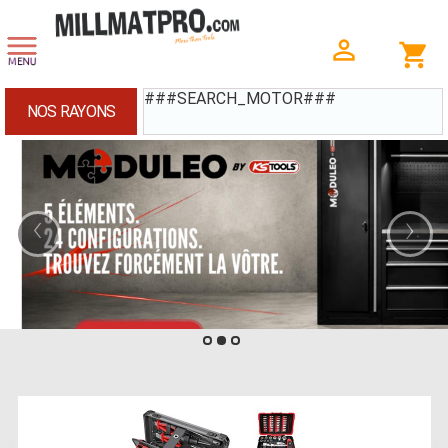
###SEARCH_MOTOR###
NOS RAYONS
‹
›