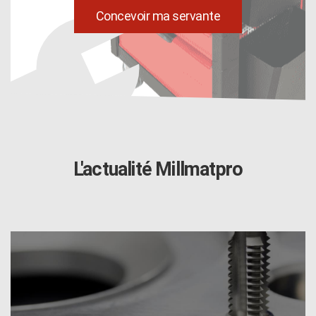
uild
Concevoir ma servante
L'actualité Millmatpro