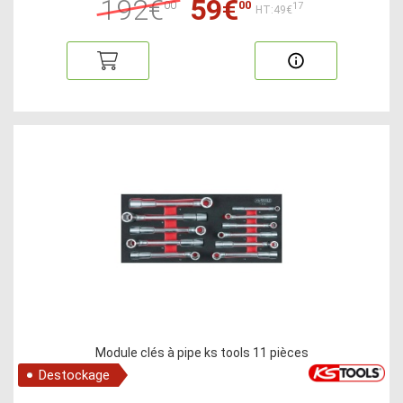
192€
59€
00
00
17
HT:49€
Module clés à pipe ks tools 11 pièces
Destockage