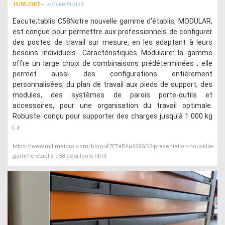
-
15/05/2025
Le Guide Produit
Eacute;tablis C58Notre nouvelle gamme d'établis, MODULAR,
est conçue pour permettre aux professionnels de configurer
des postes de travail sur mesure, en les adaptant à leurs
besoins individuels.. Caractéristiques Modulaire: la gamme
offre un large choix de combinaisons prédéterminées ; elle
permet aussi des configurations entièrement
personnalisées, du plan de travail aux pieds de support, des
modules, des systèmes de parois porte-outils et
accessoires, pour une organisation du travail optimale.
Robuste: conçu pour supporter des charges jusqu'à 1 000 kg
(...)
https://www.millmatpro.com/blog-vf7ETaBAu669GD2-presentation-nouvelle-
gamme-etablis-c58-beta-tools.html