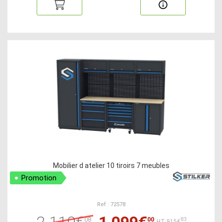
Mobilier d atelier 10 tiroirs 7 meubles
Promotion
Ref : 72578
2 110€
1 099€
08
00
83
HT:915€