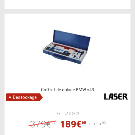
Coffret de calage BMW n43
Destockage
Ref : LAS 5739
379€
189€
07
60
00
HT:158€