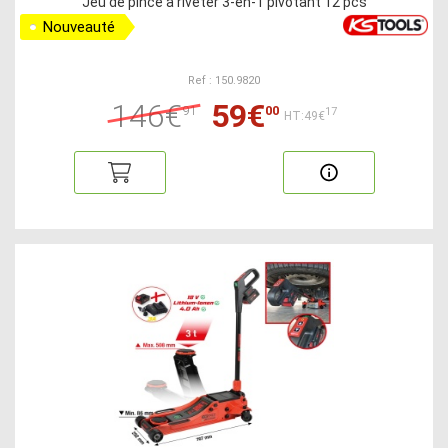
Jeu de pince à riveter 3-en-1 pivotant 12 pcs
Nouveauté
Ref : 150.9820
146€
59€
91
00
17
HT:49€