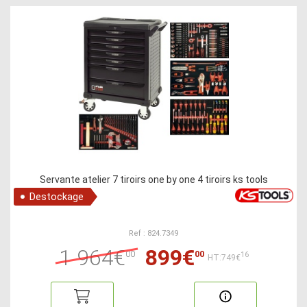
Servante atelier 7 tiroirs one by one 4 tiroirs ks tools
Destockage
Ref : 824.7349
1 964€
899€
00
00
16
HT:749€