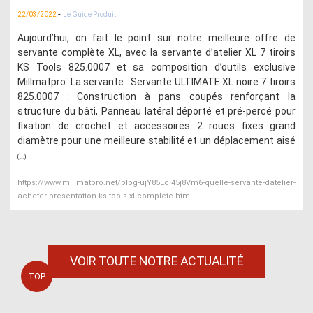
-
22/03/2022
Le Guide Produit
Aujourd’hui, on fait le point sur notre meilleure offre de
servante complète XL, avec la servante d’atelier XL 7 tiroirs
KS Tools 825.0007 et sa composition d’outils exclusive
Millmatpro. La servante : Servante ULTIMATE XL noire 7 tiroirs
825.0007 : Construction à pans coupés renforçant la
structure du bâti, Panneau latéral déporté et pré-percé pour
fixation de crochet et accessoires 2 roues fixes grand
diamètre pour une meilleure stabilité et un déplacement aisé
(...)
https://www.millmatpro.net/blog-ujY85EcI45j8Vm6-quelle-servante-datelier-
acheter-presentation-ks-tools-xl-complete.html
VOIR TOUTE NOTRE ACTUALITÉ
TOP