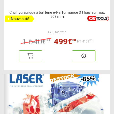
Cric hydraulique à batterie e-Performance 3 t hauteur max
508 mm
Nouveauté
Ref : 160.2015
1 640€
499€
41
00
83
HT:415€