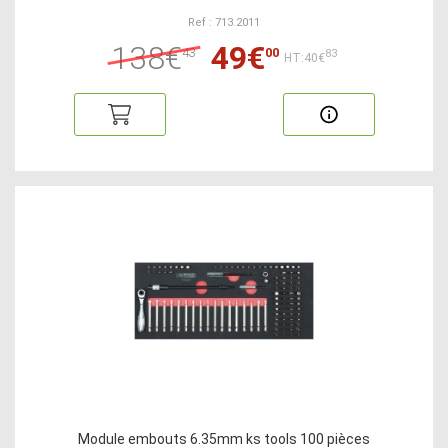
Ref : 713.2011
138€
49€
43
00
83
HT:40€
Module embouts 6.35mm ks tools 100 pièces