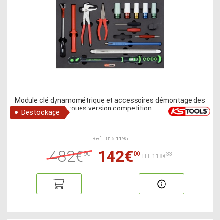
Module clé dynamométrique et accessoires démontage des
roues version competition
Destockage
Ref : 815.1195
482€
142€
90
00
33
HT:118€