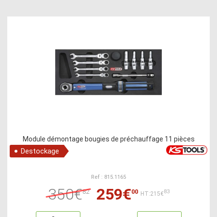
Module démontage bougies de préchauffage 11 pièces
Destockage
Ref : 815.1165
350€
259€
82
00
83
HT:215€