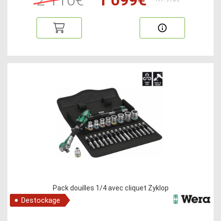
Pack douilles 1/4 avec cliquet Zyklop
Destockage