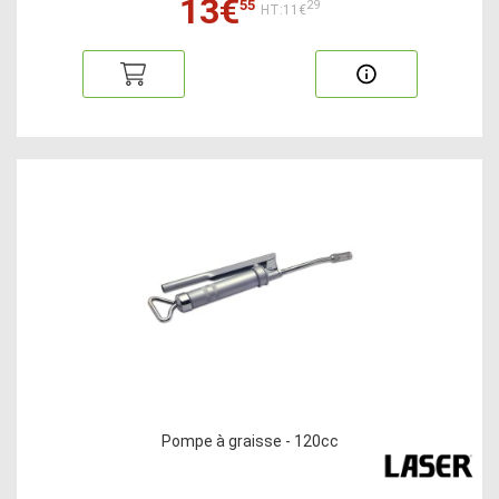
13€
55
29
HT:11€
Pompe à graisse - 120cc