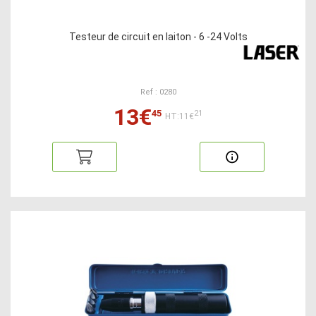
Testeur de circuit en laiton - 6 -24 Volts
Ref : 0280
13€
45
21
HT:11€