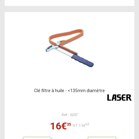
Clé filtre à huile - <135mm diamètre
Ref : 0237
16€
35
62
HT:13€