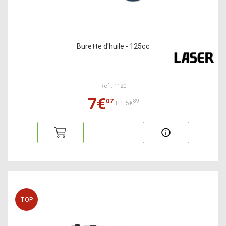
Burette d'huile - 125cc
Ref : 1120
7€
07
89
HT:5€
TOP