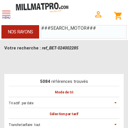
###SEARCH_MOTOR###
NOS RAYONS
Votre recherche :
ref_BET-024002285
5084
références trouvés
Mode de tri
Tri actif :
par date
Sélection par tarif
Tranche tarifaire :
tout