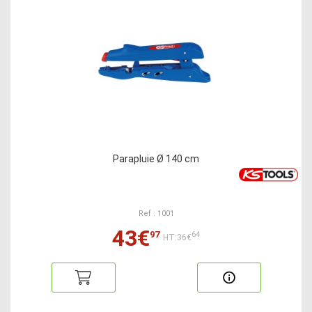
Parapluie Ø 140 cm
Ref : 1001
43€
97
64
HT:36€