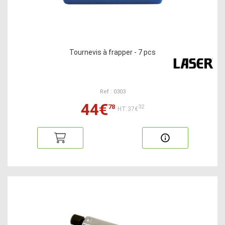
Tournevis à frapper - 7 pcs
Ref : 0303
44€
78
32
HT:37€