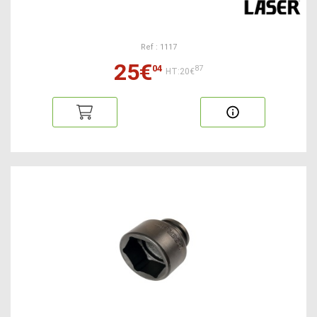
Ref : 1117
25€
04
87
HT:20€