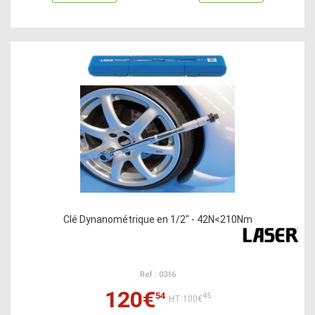
Clé Dynanométrique en 1/2" - 42N<210Nm
Ref : 0316
120€
54
45
HT:100€