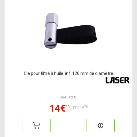
Clé pour filtre à huile inf. 120 mm de diamètre
Ref : 0235
14€
11
76
HT:11€