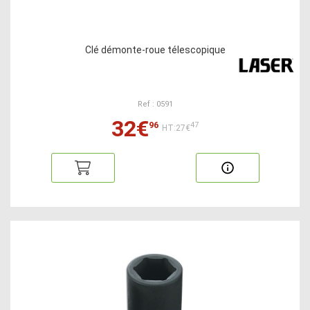
Clé démonte-roue télescopique
Ref : 0591
32€
96
47
HT:27€