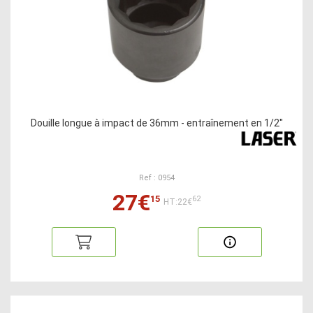
Douille longue à impact de 36mm - entraînement en 1/2"
Ref : 0954
27€
15
62
HT:22€