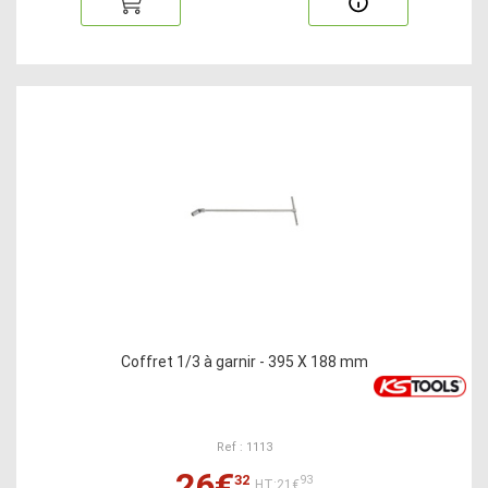
Coffret 1/3 à garnir - 395 X 188 mm
Ref : 1113
26€
32
93
HT:21€