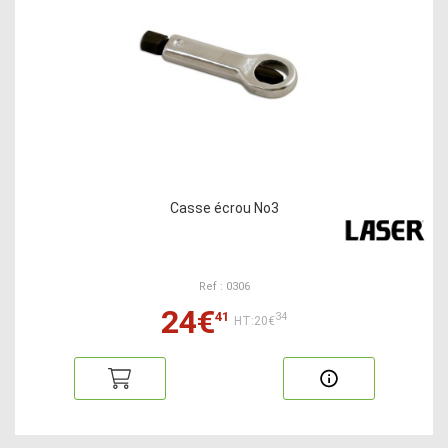
Casse écrou No3
Ref : 0306
24€
41
34
HT:20€