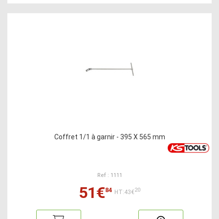
Coffret 1/1 à garnir - 395 X 565 mm
Ref : 1111
51€
84
20
HT:43€