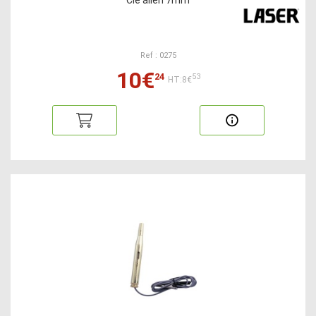
Clé allen 7mm
Ref : 0275
10€
24
53
HT:8€