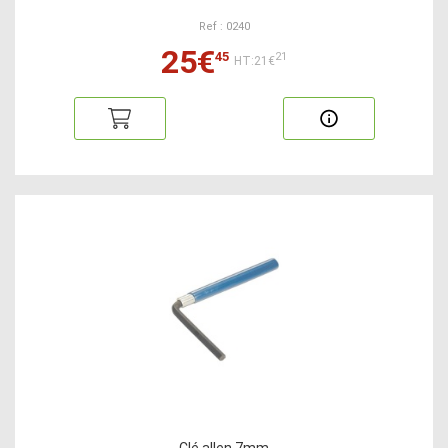
Ref : 0240
25€
45
21
HT:21€