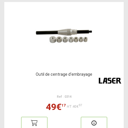
Outil de centrage d'embrayage
Ref : 0314
49€
17
97
HT:40€