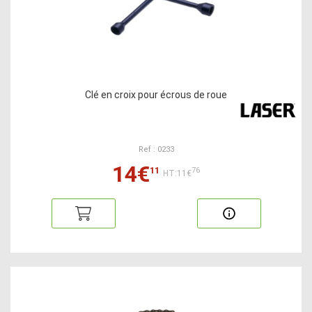
Clé en croix pour écrous de roue
Ref : 0233
14€
11
76
HT:11€