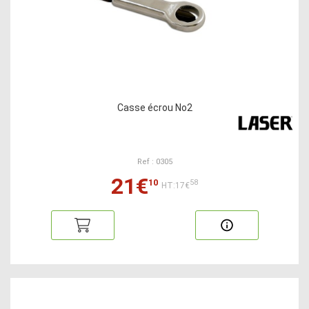
Casse écrou No2
Ref : 0305
21€
10
58
HT:17€