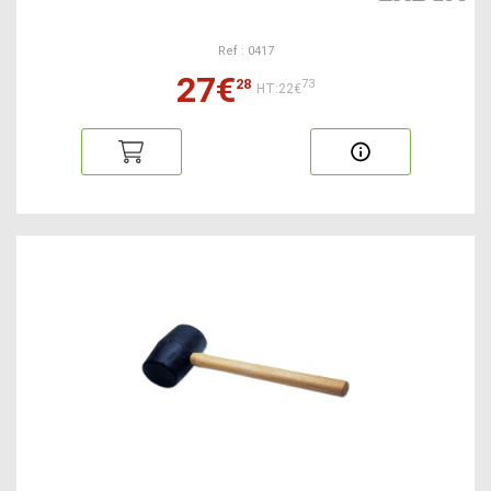
Ref : 0417
27€
28
73
HT:22€