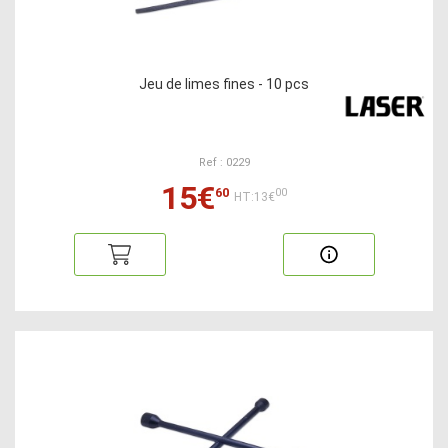
Jeu de limes fines - 10 pcs
Ref : 0229
15€
60
00
HT:13€