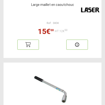
Large maillet en caoutchouc
Ref : 0434
15€
00
50
HT:12€