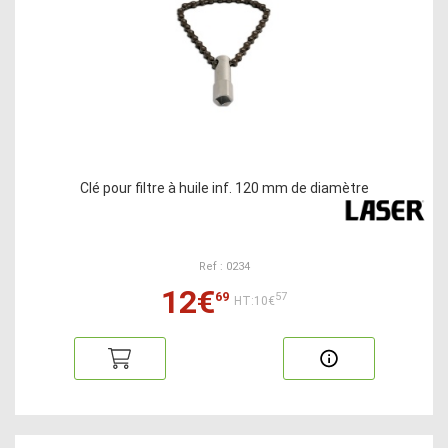
Clé pour filtre à huile inf. 120 mm de diamètre
Ref : 0234
12€
69
57
HT:10€