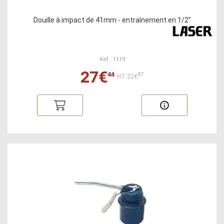
Douille à impact de 41mm - entraînement en 1/2"
Ref : 1119
27€
44
87
HT:22€