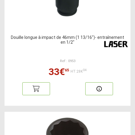
Douille longue à impact de 46mm (1 13/16")- entraînement
en 1/2"
Ref : 0953
33€
65
04
HT:28€